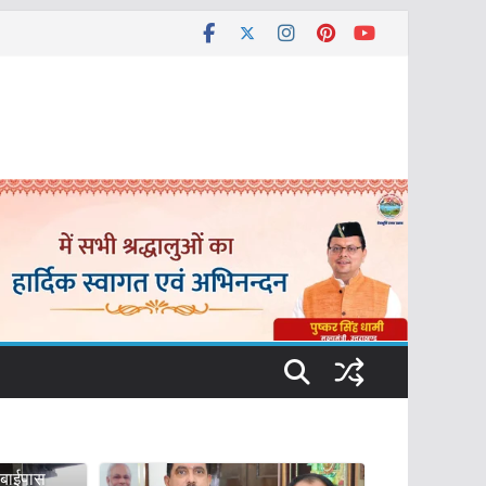
रिडोर से
 बाईपास