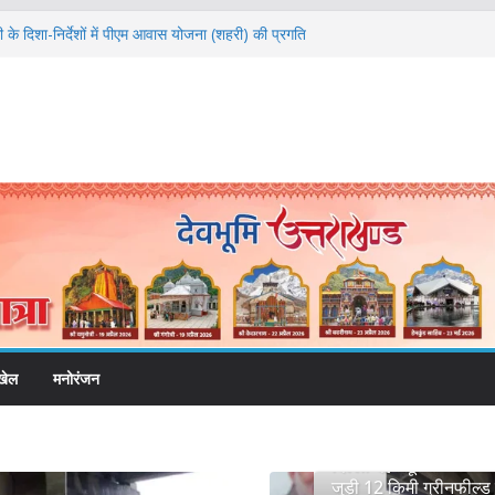
ामी के दिशा-निर्देशों में पीएम आवास योजना (शहरी) की प्रगति
कॉरिडोर से जुड़ी 12 किमी ग्रीनफील्ड बाईपास परियोजना
 समयबद्ध एवं गुणवत्तापूर्ण निर्माण सुनिश्चित करने के
े कोई समझौता नहींः डीएम
वाल विश्वविद्यालय में अनुसंधान संरचना होगी सुदृढ
की चेतावनी के बीच जिला प्रशासन अलर्ट, सभी विभागों को
देश
 विकास प्रस्तावों को मिली मंजूरी, देहरादून-मसूरी के
ी रफ्तार
खेल
मनोरंजन
दिल्ली-देहरादून आर्थिक कॉ
जुड़ी 12 किमी ग्रीनफील्ड