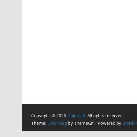
Copyright © 2026
DainikUK
. All rights reserved.
Theme:
ColorMag
by ThemeGrill. Powered by
WordPr