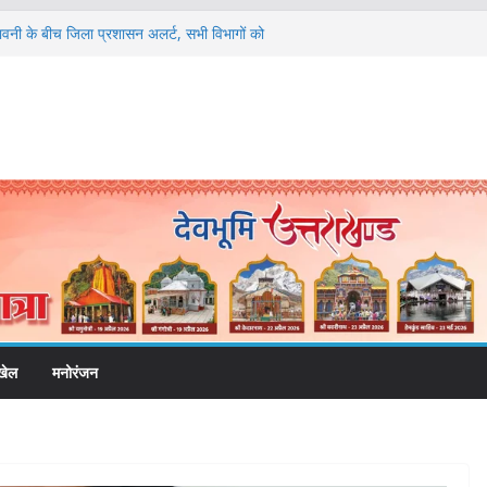
ेतावनी के बीच जिला प्रशासन अलर्ट, सभी विभागों को
संगठनात्मक फेरबदल, नई कार्यकारिणी और समितियों का
ं को रोजगार देना सरकार की सर्वोच्च प्राथमिकता, आने
की जाएगी भर्ती
िडोर से जुड़ी 12 किमी ग्रीनफील्ड बाईपास परियोजना
बद्ध एवं गुणवत्तापूर्ण निर्माण सुनिश्चित करने के
ई समझौता नहींः डीएम
विश्वविद्यालय में अनुसंधान संरचना होगी सुदृढ
खेल
मनोरंजन