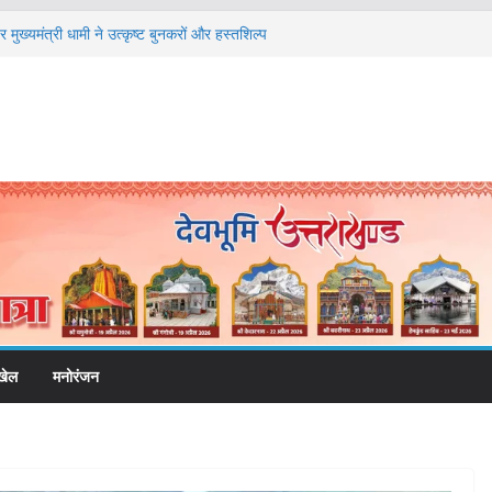
मुख्यमंत्री धामी ने उत्कृष्ट बुनकरों और हस्तशिल्प
त
तंबर से सजेगा मुख्यमंत्री चौम्पियनशिप ट्रॉफी का मंच,
तर तक होगा प्रतिभा का प्रदर्शन
ेलने वाले अभियुक्तों को पुलिस ने किया गिरफ्तार
षा, श्रमिक हित और आधारभूत विकास को नई गति : धामी
ले
 और निर्माण पर बड़ा एक्शन, दो स्थानों पर ध्वस्तीकरण,
ाण सील
खेल
मनोरंजन