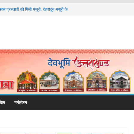
ास प्रस्तावों को मिली मंजूरी, देहरादून-मसूरी के
्तार
ं को रोजगार देना सरकार की सर्वोच्च प्राथमिकता, आने
की जाएगी भर्ती
िडोर से जुड़ी 12 किमी ग्रीनफील्ड बाईपास परियोजना
बद्ध एवं गुणवत्तापूर्ण निर्माण सुनिश्चित करने के
ई समझौता नहींः डीएम
विश्वविद्यालय में अनुसंधान संरचना होगी सुदृढ
ेतावनी के बीच जिला प्रशासन अलर्ट, सभी विभागों को
खेल
मनोरंजन