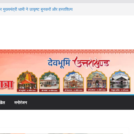
मुख्यमंत्री धामी ने उत्कृष्ट बुनकरों और हस्तशिल्प
त
तंबर से सजेगा मुख्यमंत्री चौम्पियनशिप ट्रॉफी का मंच,
तर तक होगा प्रतिभा का प्रदर्शन
ेलने वाले अभियुक्तों को पुलिस ने किया गिरफ्तार
षा, श्रमिक हित और आधारभूत विकास को नई गति : धामी
ले
 और निर्माण पर बड़ा एक्शन, दो स्थानों पर ध्वस्तीकरण,
ाण सील
खेल
मनोरंजन