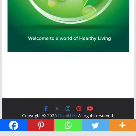
Copyright © 2026
DainikUK
. All rights reserved.
Theme:
ColorMag
by ThemeGrill. Powered by
WordPress
.