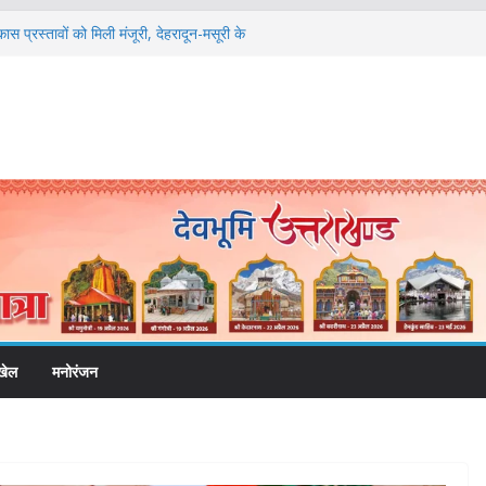
ास प्रस्तावों को मिली मंजूरी, देहरादून-मसूरी के
्तार
ं को रोजगार देना सरकार की सर्वोच्च प्राथमिकता, आने
की जाएगी भर्ती
िडोर से जुड़ी 12 किमी ग्रीनफील्ड बाईपास परियोजना
बद्ध एवं गुणवत्तापूर्ण निर्माण सुनिश्चित करने के
ई समझौता नहींः डीएम
विश्वविद्यालय में अनुसंधान संरचना होगी सुदृढ
ेतावनी के बीच जिला प्रशासन अलर्ट, सभी विभागों को
खेल
मनोरंजन