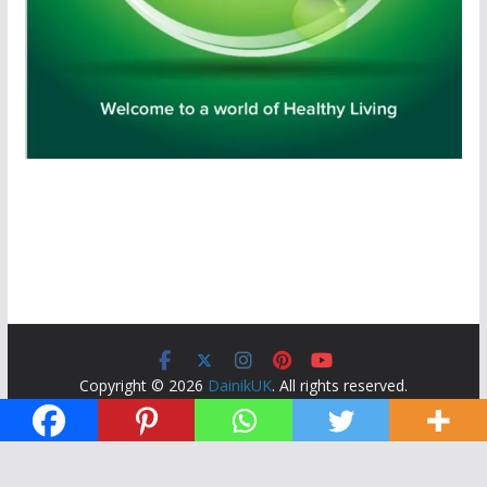
Copyright © 2026
DainikUK
. All rights reserved.
Theme:
ColorMag
by ThemeGrill. Powered by
WordPress
.