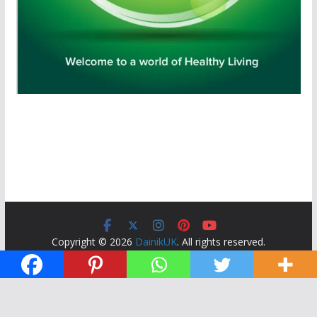
Copyright © 2026
DainikUK
. All rights reserved.
Theme:
ColorMag
by ThemeGrill. Powered by
WordPress
.