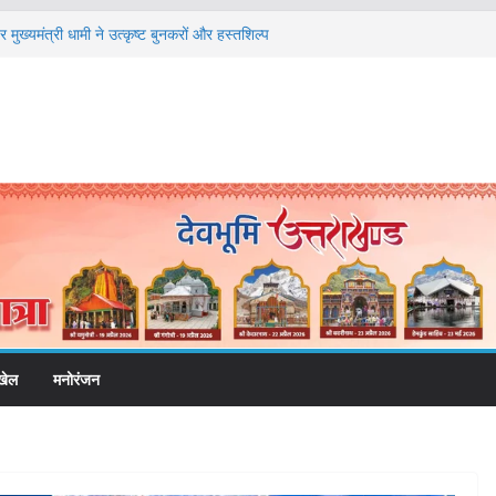
मुख्यमंत्री धामी ने उत्कृष्ट बुनकरों और हस्तशिल्प
त
तंबर से सजेगा मुख्यमंत्री चौम्पियनशिप ट्रॉफी का मंच,
तर तक होगा प्रतिभा का प्रदर्शन
ेलने वाले अभियुक्तों को पुलिस ने किया गिरफ्तार
षा, श्रमिक हित और आधारभूत विकास को नई गति : धामी
ले
 और निर्माण पर बड़ा एक्शन, दो स्थानों पर ध्वस्तीकरण,
ाण सील
खेल
मनोरंजन