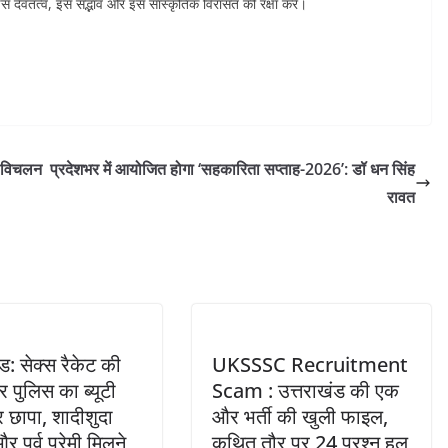
इस देवतत्व, इस सद्भाव और इस सांस्कृतिक विरासत की रक्षा करें।
े विचलन
प्रदेशभर में आयोजित होगा ‘सहकारिता सप्ताह-2026’: डॉ धन सिंह
रावत
ड: सेक्स रैकेट की
UKSSSC Recruitment
र पुलिस का ब्यूटी
Scam : उत्तराखंड की एक
र छापा, शादीशुदा
और भर्ती की खुली फाइल,
 पूर्व प्रेमी मिलने
कथित तौर पर 24 प्रश्न हल