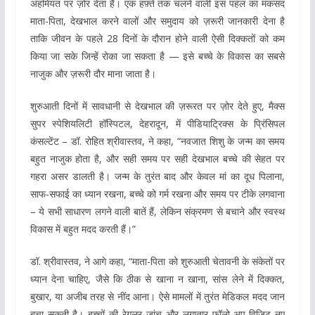
अहमियत पर ज़ोर देता है। एक हफ़्ते तक चलने वाली इस पहल का मकसद
माता-पिता, देखभाल करने वालों और समुदाय को ज़रूरी जानकारी देना है
ताकि जीवन के पहले 28 दिनों के दौरान होने वाली ऐसी दिक्कतों को कम
किया जा सके जिन्हें रोका जा सकता है — इसे बच्चे के विकास का सबसे
नाजुक और ज़रूरी दौर माना जाता है।
शुरुआती दिनों में सावधानी से देखभाल की ज़रूरत पर ज़ोर देते हुए, मैक्स
सुपर स्पेशियलिटी हॉस्पिटल, देहरादून, में पीडियाट्रिक्स के प्रिंसिपल
कंसल्टेंट – डॉ. रोहित श्रीवास्तव, ने कहा, “नवजात शिशु के जन्म का समय
बहुत नाजुक होता है, और सही समय पर सही देखभाल बच्चे की सेहत पर
गहरा असर डालती है। जन्म के तुरंत बाद और केवल मां का दूध पिलाना,
साफ-सफाई का ध्यान रखना, बच्चे को गर्म रखना और समय पर टीके लगवाना
– ये सभी साधारण लगने वाली बातें हैं, लेकिन संक्रमण से बचाने और स्वस्थ
विकास में बहुत मदद करती हैं।”
डॉ. श्रीवास्तव, ने आगे कहा, “माता-पिता को शुरुआती चेतावनी के संकेतों पर
ध्यान देना चाहिए, जैसे कि ठीक से खाना न खाना, सांस लेने में दिक्कत,
बुखार, या अजीब तरह से नींद आना। ऐसे मामलों में तुरंत मेडिकल मदद जान
बचा सकती है। बच्चों की रेगुलर जांच और लगातार फॉलो-अप विज़िट नए