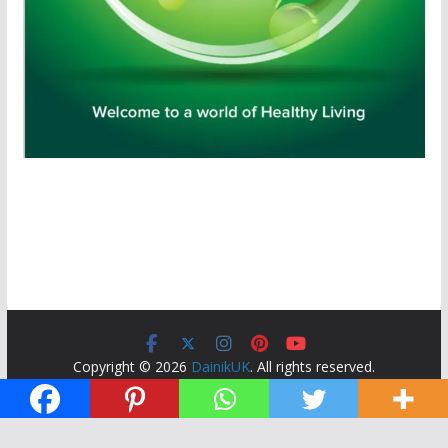
Copyright © 2026
DainikUK
. All rights reserved.
Theme:
ColorMag
by ThemeGrill. Powered by
WordPress
.