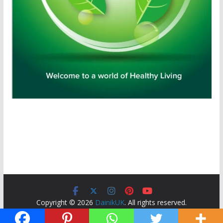
Copyright © 2026
DainikUK
. All rights reserved.
Theme:
ColorMag
by ThemeGrill. Powered by
WordPress
.