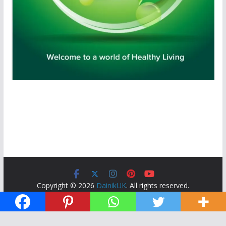
Copyright © 2026
DainikUK
. All rights reserved.
Theme:
ColorMag
by ThemeGrill. Powered by
WordPress
.