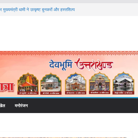
मुख्यमंत्री धामी ने उत्कृष्ट बुनकरों और हस्तशिल्प
त
तंबर से सजेगा मुख्यमंत्री चौम्पियनशिप ट्रॉफी का मंच,
तर तक होगा प्रतिभा का प्रदर्शन
ेलने वाले अभियुक्तों को पुलिस ने किया गिरफ्तार
षा, श्रमिक हित और आधारभूत विकास को नई गति : धामी
ले
 और निर्माण पर बड़ा एक्शन, दो स्थानों पर ध्वस्तीकरण,
ाण सील
खेल
मनोरंजन