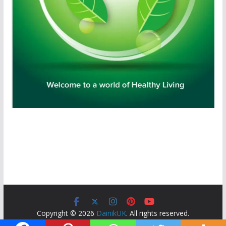
Copyright © 2026
DainikUK
. All rights reserved.
Theme:
ColorMag
by ThemeGrill. Powered by
WordPress
.