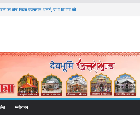
ेतावनी के बीच जिला प्रशासन अलर्ट, सभी विभागों को
संगठनात्मक फेरबदल, नई कार्यकारिणी और समितियों का
ं को रोजगार देना सरकार की सर्वोच्च प्राथमिकता, आने
की जाएगी भर्ती
िडोर से जुड़ी 12 किमी ग्रीनफील्ड बाईपास परियोजना
बद्ध एवं गुणवत्तापूर्ण निर्माण सुनिश्चित करने के
ई समझौता नहींः डीएम
विश्वविद्यालय में अनुसंधान संरचना होगी सुदृढ
खेल
मनोरंजन