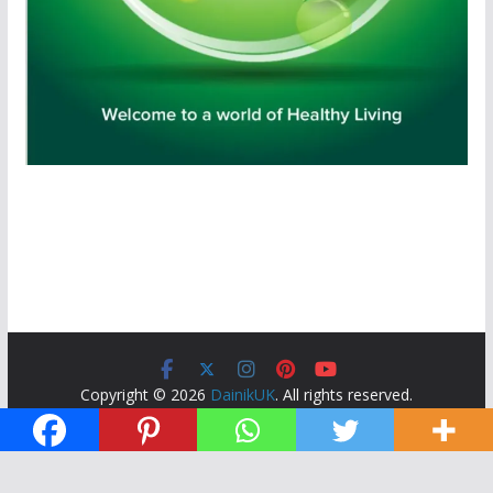
Copyright © 2026
DainikUK
. All rights reserved.
Theme:
ColorMag
by ThemeGrill. Powered by
WordPress
.